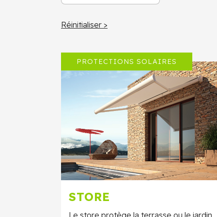
Réinitialiser >
PROTECTIONS SOLAIRES
STORE
Le store protège la terrasse ou le jardin